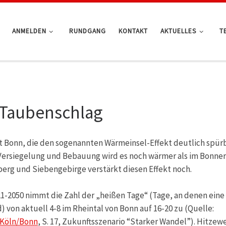
ANMELDEN
RUNDGANG
KONTAKT
AKTUELLES
T
n Taubenschlag
dt Bonn, die den sogenannten Wärmeinsel-Effekt deutlich spür
e Versiegelung und Bebauung wird es noch wärmer als im Bonner
erg und Siebengebirge verstärkt diesen Effekt noch.
21-2050 nimmt die Zahl der „heißen Tage“ (Tage, an denen eine
 von aktuell 4-8 im Rheintal von Bonn auf 16-20 zu (Quelle:
 Köln/Bonn
, S. 17, Zukunftsszenario “Starker Wandel”). Hitzew