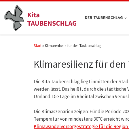
Zum Inhalt springen
DER TAUBENSCHLAG
Start
»
Klimaresilienz für den Taubenschlag
Klimaresilienz für de
Die Kita Taubenschlag liegt inmitten der Sta
werden lässt. Das heißt, durch die städtisch
Umland. Die Lage im Rheintal zwischen Venusb
Die Klimaszenarien zeigen: Für die Periode 20
Temperatur von mindestens 30°C erreicht wird)
Klimawandelvorsorgestrategie für die Region