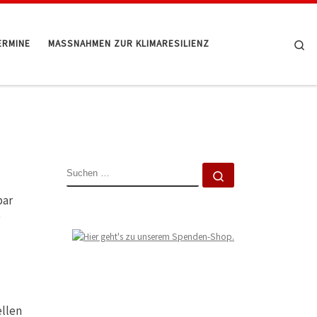
Se
ERMINE
MASSNAHMEN ZUR KLIMARESILIENZ
SUCHE
Suchen …
bar
ellen